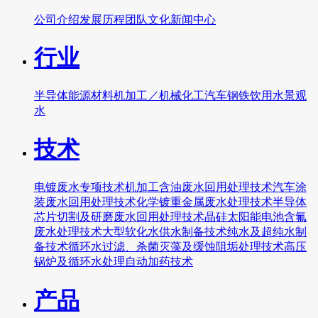
公司介绍
发展历程
团队文化
新闻中心
行业
半导体
能源
材料
机加工／机械
化工
汽车
钢铁
饮用水
景观
水
技术
电镀废水专项技术
机加工含油废水回用处理技术
汽车涂
装废水回用处理技术
化学镀重金属废水处理技术
半导体
芯片切割及研磨废水回用处理技术
晶硅太阳能电池含氟
废水处理技术
大型软化水供水制备技术
纯水及超纯水制
备技术
循环水过滤、杀菌灭藻及缓蚀阻垢处理技术
高压
锅炉及循环水处理自动加药技术
产品