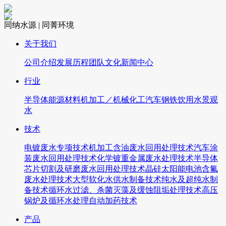
同纳水源 | 同菁环境
关于我们
公司介绍
发展历程
团队文化
新闻中心
行业
半导体
能源
材料
机加工／机械
化工
汽车
钢铁
饮用水
景观
水
技术
电镀废水专项技术
机加工含油废水回用处理技术
汽车涂
装废水回用处理技术
化学镀重金属废水处理技术
半导体
芯片切割及研磨废水回用处理技术
晶硅太阳能电池含氟
废水处理技术
大型软化水供水制备技术
纯水及超纯水制
备技术
循环水过滤、杀菌灭藻及缓蚀阻垢处理技术
高压
锅炉及循环水处理自动加药技术
产品