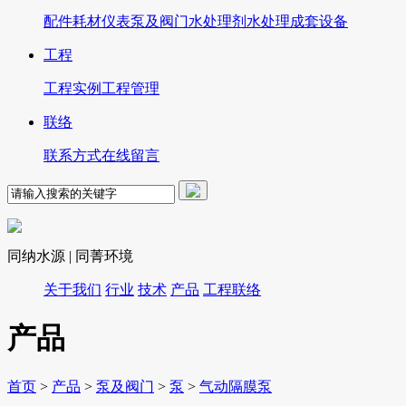
配件
耗材
仪表
泵及阀门
水处理剂
水处理成套设备
工程
工程实例
工程管理
联络
联系方式
在线留言
同纳水源 | 同菁环境
关于我们
行业
技术
产品
工程
联络
产品
首页
>
产品
>
泵及阀门
>
泵
>
气动隔膜泵