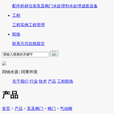
配件
耗材
仪表
泵及阀门
水处理剂
水处理成套设备
工程
工程实例
工程管理
联络
联系方式
在线留言
同纳水源 | 同菁环境
关于我们
行业
技术
产品
工程
联络
产品
首页
>
产品
>
泵及阀门
>
阀门
>
气动阀