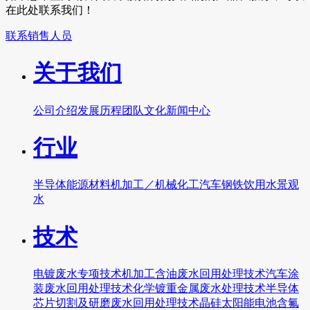
在此处联系我们！
联系销售人员
关于我们
公司介绍
发展历程
团队文化
新闻中心
行业
半导体
能源
材料
机加工／机械
化工
汽车
钢铁
饮用水
景观
水
技术
电镀废水专项技术
机加工含油废水回用处理技术
汽车涂
装废水回用处理技术
化学镀重金属废水处理技术
半导体
芯片切割及研磨废水回用处理技术
晶硅太阳能电池含氟