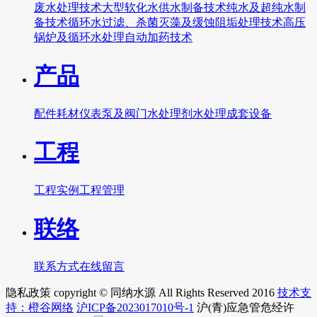
废水处理技术
大型软化水供水制备技术
纯水及超纯水制
备技术
循环水过滤、杀菌灭藻及缓蚀阻垢处理技术
高压
锅炉及循环水处理自动加药技术
产品
配件
耗材
仪表
泵及阀门
水处理剂
水处理成套设备
工程
工程实例
工程管理
联络
联系方式
在线留言
隐私政策 copyright © 同纳水源 All Rights Reserved 2016
技术支
持：橙谷网络
沪ICP备2023017010号-1
沪(青)应急管危经许