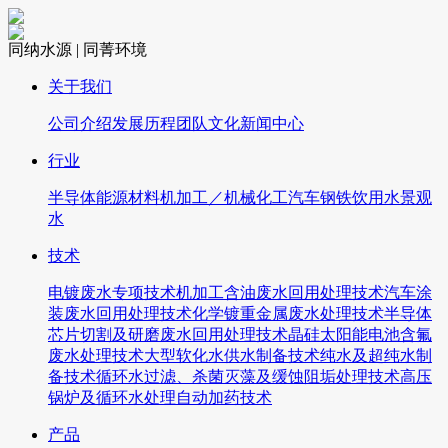
同纳水源 | 同菁环境
关于我们
公司介绍
发展历程
团队文化
新闻中心
行业
半导体
能源
材料
机加工／机械
化工
汽车
钢铁
饮用水
景观
水
技术
电镀废水专项技术
机加工含油废水回用处理技术
汽车涂
装废水回用处理技术
化学镀重金属废水处理技术
半导体
芯片切割及研磨废水回用处理技术
晶硅太阳能电池含氟
废水处理技术
大型软化水供水制备技术
纯水及超纯水制
备技术
循环水过滤、杀菌灭藻及缓蚀阻垢处理技术
高压
锅炉及循环水处理自动加药技术
产品