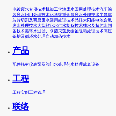
电镀废水专项技术
机加工含油废水回用处理技术
汽车涂
装废水回用处理技术
化学镀重金属废水处理技术
半导体
芯片切割及研磨废水回用处理技术
晶硅太阳能电池含氟
废水处理技术
大型软化水供水制备技术
纯水及超纯水制
备技术
循环水过滤、杀菌灭藻及缓蚀阻垢处理技术
高压
锅炉及循环水处理自动加药技术
产品
配件
耗材
仪表
泵及阀门
水处理剂
水处理成套设备
工程
工程实例
工程管理
联络