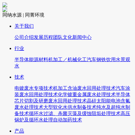
同纳水源 | 同菁环境
关于我们
公司介绍
发展历程
团队文化
新闻中心
行业
半导体
能源
材料
机加工／机械
化工
汽车
钢铁
饮用水
景观
水
技术
电镀废水专项技术
机加工含油废水回用处理技术
汽车涂
装废水回用处理技术
化学镀重金属废水处理技术
半导体
芯片切割及研磨废水回用处理技术
晶硅太阳能电池含氟
废水处理技术
大型软化水供水制备技术
纯水及超纯水制
备技术
循环水过滤、杀菌灭藻及缓蚀阻垢处理技术
高压
锅炉及循环水处理自动加药技术
产品