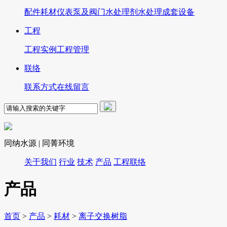
配件
耗材
仪表
泵及阀门
水处理剂
水处理成套设备
工程
工程实例
工程管理
联络
联系方式
在线留言
同纳水源 | 同菁环境
关于我们
行业
技术
产品
工程
联络
产品
首页
>
产品
>
耗材
>
离子交换树脂